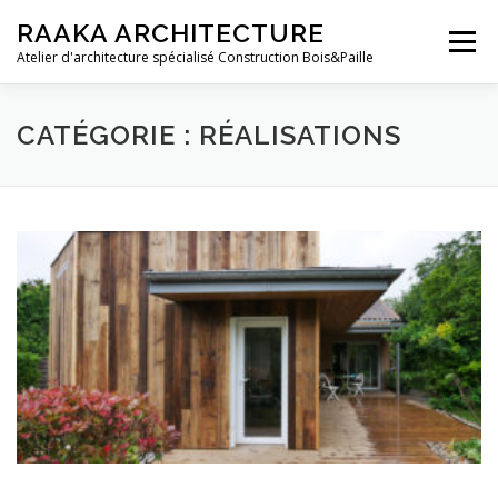
Aller au contenu
RAAKA ARCHITECTURE
Menu
Atelier d'architecture spécialisé Construction Bois&Paille
ACCUEIL
QUI SOMMES-NOUS ?
RÉALISATIONS
CATÉGORIE : RÉALISATIONS
PARTENAIRES
CONTACTS