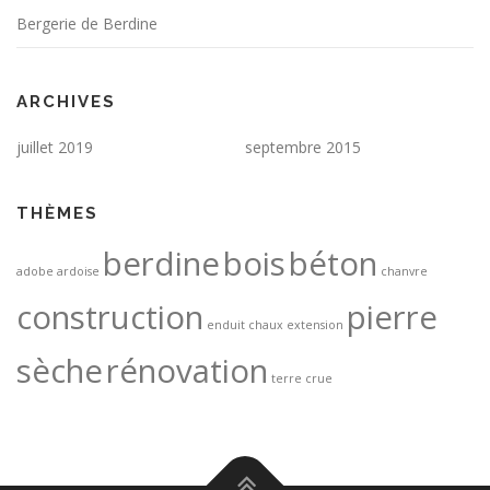
Bergerie de Berdine
ARCHIVES
juillet 2019
septembre 2015
THÈMES
berdine
bois
béton
adobe
ardoise
chanvre
construction
pierre
enduit chaux
extension
sèche
rénovation
terre crue