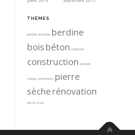
juillet 2019
septembre 2015
THÈMES
berdine
adobe
ardoise
bois
béton
chanvre
construction
enduit
pierre
chaux
extension
sèche
rénovation
terre crue