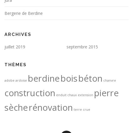
Jura
Bergerie de Berdine
ARCHIVES
juillet 2019
septembre 2015
THÈMES
berdine
bois
béton
adobe
ardoise
chanvre
construction
pierre
enduit chaux
extension
sèche
rénovation
terre crue