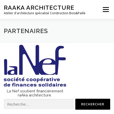
Aller au contenu
RAAKA ARCHITECTURE
Menu
Atelier d'architecture spécialisé Construction Bois&Paille
ACCUEIL
QUI SOMMES-NOUS ?
RÉALISATIONS
PARTENAIRES
PARTENAIRES
CONTACTS
La Nef soutient financièrement
raAka architecture.
Rechercher :