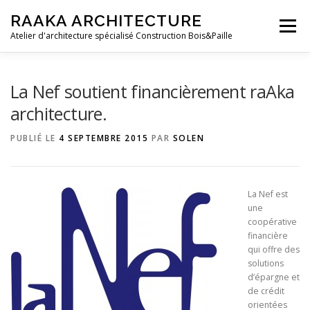
Aller au contenu
RAAKA ARCHITECTURE
Menu
Atelier d'architecture spécialisé Construction Bois&Paille
ACCUEIL
QUI SOMMES-NOUS ?
RÉALISATIONS
La Nef soutient financièrement raAka
architecture.
PARTENAIRES
CONTACTS
PUBLIÉ LE
4 SEPTEMBRE 2015
PAR
SOLEN
La Nef est
une
coopérative
financière
qui offre des
solutions
d’épargne et
de crédit
orientées